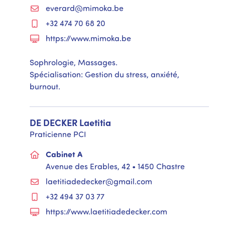
everard@mimoka.be
+32 474 70 68 20
https://www.mimoka.be
Sophrologie, Massages.
Spécialisation: Gestion du stress, anxiété,
burnout.
DE DECKER
Laetitia
Praticienne PCI
Cabinet A
Avenue des Erables, 42 • 1450 Chastre
laetitiadedecker@gmail.com
+32 494 37 03 77
https://www.laetitiadedecker.com