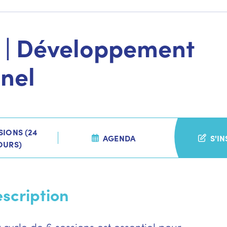
1 | Développement
nel
SIONS (24
AGENDA
S'I
OURS)
scription