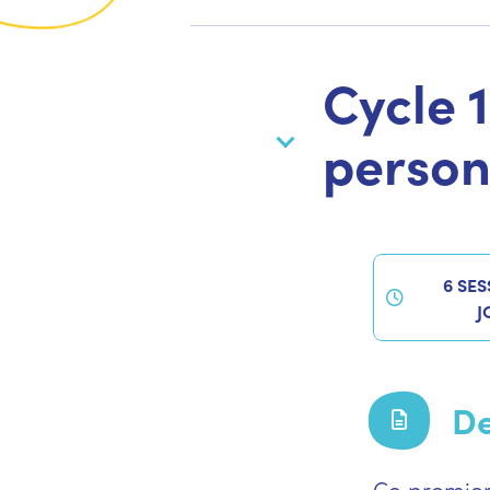
Cycle 
person
6 SES
J
De