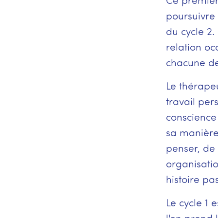
Ce premier 
poursuivre 
du cycle 2. 
relation o
chacune de
Le thérapeu
travail pe
conscience
sa manière
penser, de
organisati
histoire pa
Le cycle 1