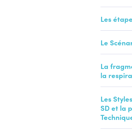
Les étap
Le Scénar
La fragme
la respir
Les Style
SD et la 
Techniqu