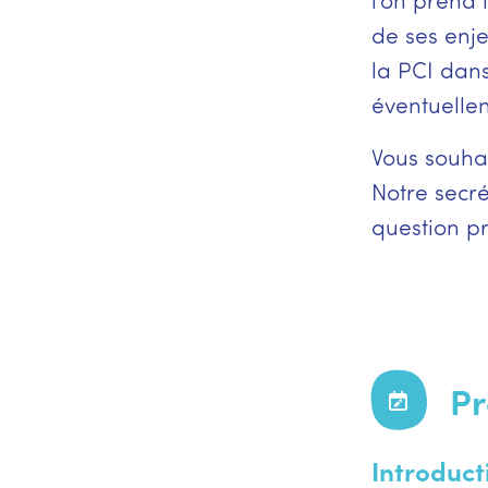
l'on prend
de ses enje
la PCI dans
éventuellem
Vous souhai
Notre secré
question pr
P
Introduct