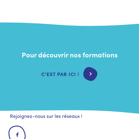
Pour découvrir nos formations
L'institut
Thérapeutes
La PCI
Agenda
C'EST PAR ICI !
Formations
Contact
Formateurs
Accès étudiants
Rejoignez-nous sur les réseaux !