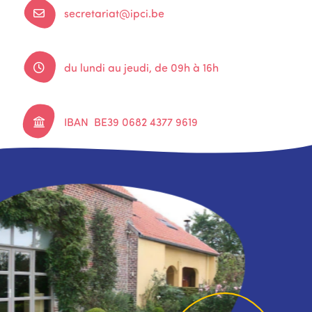
secretariat@ipci.be
du lundi au jeudi, de 09h à 16h
IBAN BE39 0682 4377 9619